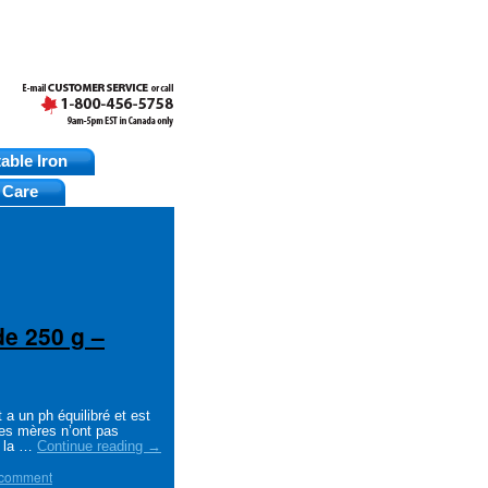
table Iron
 Care
de 250 g –
n ph équilibré et est
es mères n’ont pas
s la …
Continue reading
→
 comment