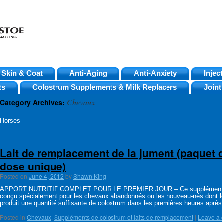
Skin & Coat
Anti-Aging
Anti-Anxiety
Injec
ts
Colostrum Supplements & Milk Replacers
Joint
Chevaux
Category Archives:
Horses
Lait de remplacement de la jument (paquet 
dose unique)
Posted on
June 4, 2012
by
Shawn King
APPORT NUTRITIF COMPLET POUR LE PREMIER JOUR – Ce supplément a u
conçu spécialement pour les chevaux abandonnés ou les nouveau-nés dont l
produit une quantité suffisante de colostrum dans les premières heures aprè
Posted in
Chevaux
,
Suppléments de colostrum et laits de remplacement
|
Leave a