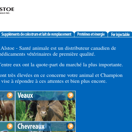
lstoe - Santé animale est un distributeur canadien de
édicaments vétérinaires de première qualité.
entre eux ont la quote-part du marché la plus importante.
sont très élevées en ce concerne votre animal et Champion
 vise à répondre à ces attentes et bien plus encore.