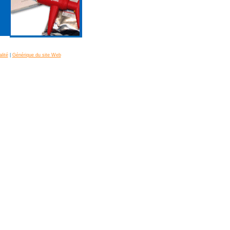
alité
|
Générique du site Web